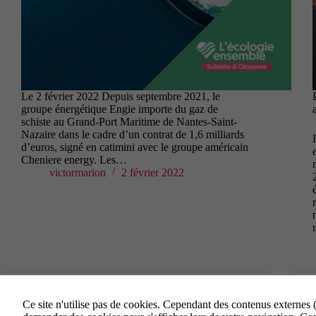
Le 2 février 2022 Depuis septembre 2021, le
groupe énergétique Engie importe du gaz de
schiste au Grand-Port Maritime de Nantes-Saint-
Nazaire dans le cadre d’un contrat de 1,6 milliards
d’euros, signé en catimini avec le groupe américain
Cheniere energy. Les…
victormarion
2 février 2022
Ce site n'utilise pas de cookies. Cependant des contenus externes 