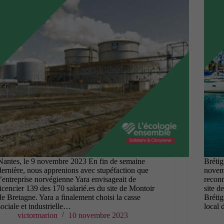
Nantes, le 9 novembre 2023 En fin de semaine
Bréti
dernière, nous apprenions avec stupéfaction que
novemb
l’entreprise norvégienne Yara envisageait de
reconn
licencier 139 des 170 salarié.es du site de Montoir
site d
de Bretagne. Yara a finalement choisi la casse
Brétig
sociale et industrielle…
local 
victormarion
10 novembre 2023