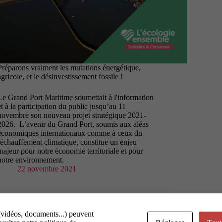
Préparons vraiment les mutations énergétique,
agricole, et le désinvestissement fossile !
Le Grand Port Maritime soumettait à l'information
et à la participation du public jusqu’au 11
novembre son nouveau projet stratégique 2021-
2026. L’avenir du Grand Port, soumis aux aléas
économiques internationaux comme à ceux du
réchauffement climatique, constitue un enjeu
majeur pour notre économie territoriale et pour
notre environnement.
22 novembre 2021
(vidéos, documents...) peuvent