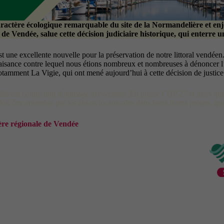
aractère écologique remarquable du site de la Normandelière et enj
e Vendée, salue cette décision judiciaire historique, qui enterre u
st une excellente nouvelle pour la préservation de notre littoral vendéen
 plaisance contre lequel nous étions nombreux et nombreuses à dénoncer 
 notamment La Vigie, qui ont mené aujourd’hui à cette décision de justice
 littoral contre tout dommage irréversible. En pleine COP 27 et alors que 
oit être entendue par les élu-es locaux-ales dans leurs futurs projets, qui
ère régionale de Vendée