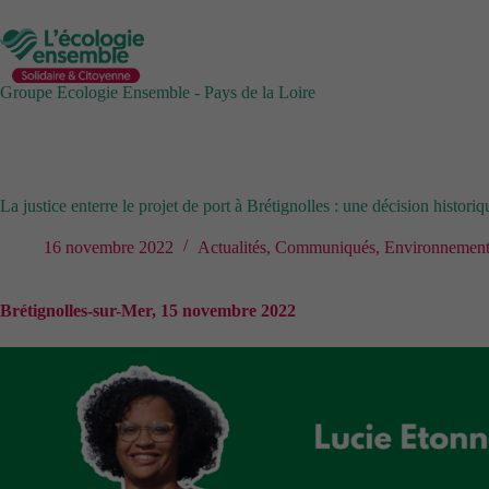
Passer
au
contenu
Groupe Ecologie Ensemble - Pays de la Loire
La justice enterre le projet de port à Brétignolles : une décision historiq
16 novembre 2022
Actualités
,
Communiqués
,
Environnemen
Brétignolles-sur-Mer, 15 novembre 2022