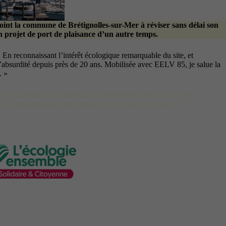
oint la commune de Brétignolles-sur-Mer à réviser sans délai son
n projet de port de plaisance d’un autre temps.
. En reconnaissant l’intérêt écologique remarquable du site, et
l’absurdité depuis près de 20 ans. Mobilisée avec EELV 85, je salue la
. »
les scientifiques alertent sur le dérèglement climatique et ses
 doivent ménager notre territoire, plutôt que de le détruire. »