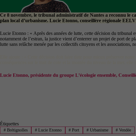
Ce 8 novembre, le tribunal administratif de Nantes a reconnu le c
plan local d’urbanisme. Lucie Etonno, conseillère régionale EELV d
Lucie Etonno : « Après des années de lutte, cette décision du tribunal e
notamment de l’estran, la justice vient d’enterrer un projet de port de
lutte sans relâche menée par les collectifs citoyens et les associations,
Elle ajoute : « Cette décision doit faire date pour mieux préserver notre
conséquences sur le trait de cote et la montée du niveau de la mer, elle d
Lucie Etonno, présidente du groupe L’écologie ensemble, Conseill
Étiquettes
#
Brétignolles
#
Lucie Etonno
#
Port
#
Urbanisme
#
Vendée