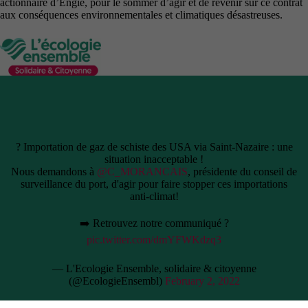
actionnaire d’Engie, pour le sommer d’agir et de revenir sur ce contrat
aux conséquences environnementales et climatiques désastreuses.
? Importation de gaz de schiste des USA via Saint-Nazaire : une
situation inacceptable !
Nous demandons à
@C_MORANCAIS
, présidente du conseil de
surveillance du port, d'agir pour faire stopper ces importations
anti-climat!
➡️ Retrouvez notre communiqué ?
pic.twitter.com/dmYFWKdzq3
— L'Ecologie Ensemble, solidaire & citoyenne
(@EcologieEnsembl)
February 2, 2022