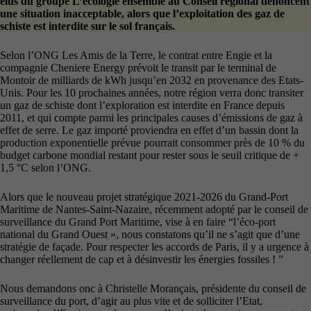
élus du groupe L’écologie ensemble au Conseil régional dénoncent
une situation inacceptable, alors que l’exploitation des gaz de
schiste est interdite sur le sol français.
Selon l’ONG Les Amis de la Terre, le contrat entre Engie et la
compagnie Cheniere Energy prévoit le transit par le terminal de
Montoir de milliards de kWh jusqu’en 2032 en provenance des Etats-
Unis. Pour les 10 prochaines années, notre région verra donc transiter
un gaz de schiste dont l’exploration est interdite en France depuis
2011, et qui compte parmi les principales causes d’émissions de gaz à
effet de serre. Le gaz importé proviendra en effet d’un bassin dont la
production exponentielle prévue pourrait consommer près de 10 % du
budget carbone mondial restant pour rester sous le seuil critique de +
1,5 °C selon l’ONG.
Alors que le nouveau projet stratégique 2021-2026 du Grand-Port
Maritime de Nantes-Saint-Nazaire, récemment adopté par le conseil de
surveillance du Grand Port Maritime, vise à en faire “l’éco-port
national du Grand Ouest », nous constatons qu’il ne s’agit que d’une
stratégie de façade. Pour respecter les accords de Paris, il y a urgence à
changer réellement de cap et à désinvestir les énergies fossiles ! ”
Nous demandons onc à Christelle Morançais, présidente du conseil de
surveillance du port, d’agir au plus vite et de solliciter l’Etat,