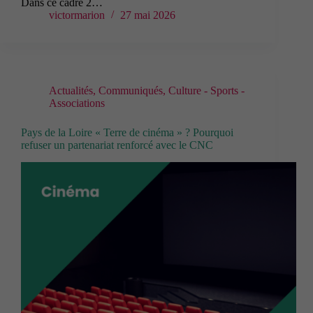
Dans ce cadre 2…
victormarion
27 mai 2026
Actualités
,
Communiqués
,
Culture - Sports -
Associations
Pays de la Loire « Terre de cinéma » ? Pourquoi
refuser un partenariat renforcé avec le CNC