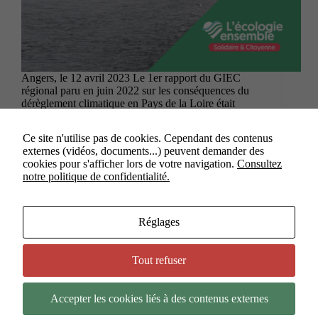
nécessaires si
vous
souhaitez que
les contenus
externes à
notre site
Angers, le 12 avril 2023 Le 1er rapport du GIEC
s'affichent
régional paru en juin 2022 sur les conséquences du
(vidéos,
dérèglement climatique en Pays de la Loire était
documents...)
alarmant. Son 2ème volet sur les préconisations paru
ce mercredi 12 avril fournit…
Ce site n'utilise pas de cookies. Cependant des contenus
12 avril 2023
externes (vidéos, documents...) peuvent demander des
cookies pour s'afficher lors de votre navigation.
Consultez
notre politique de confidentialité.
Réglages
PRÉCÉDENT
SUIVANT
Tout refuser
Accepter les cookies liés à des contenus externes
Copyright © 2026 - Thème WordPress par
NOUS - Ouvert,
Utile et Simple
.