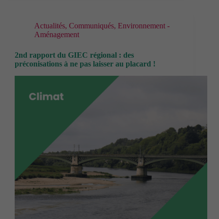
Actualités
,
Communiqués
,
Environnement -
Aménagement
Cookies
fonctionnels
2nd rapport du GIEC régional : des
Ces cookies
préconisations à ne pas laisser au placard !
techniques
permettent la
navigation
dans le site.
En
particulier
sauvegarder
vos
préférences
en matière de
cookies.
Contenus
externes
Ces cookies
sont