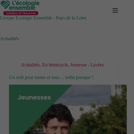
Passer
au
contenu
Groupe Ecologie Ensemble - Pays de la Loire
Actualités
Actualités
,
En hémicycle
,
Jeunesse - Lycées
Un ordi pour toutes et tous… enfin presque !