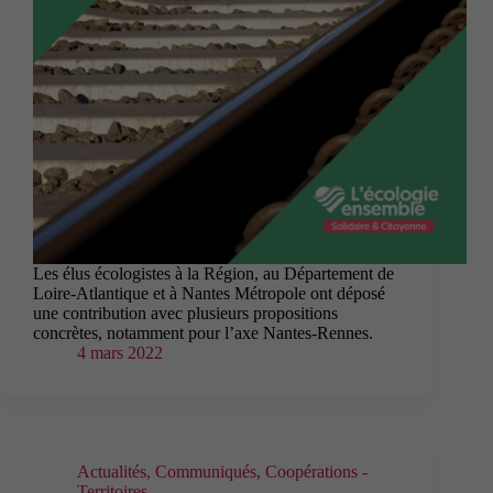
Les élus écologistes à la Région, au Département de
Loire-Atlantique et à Nantes Métropole ont déposé
une contribution avec plusieurs propositions
Cookies
concrètes, notamment pour l’axe Nantes-Rennes.
fonctionnels
4 mars 2022
Ces cookies
techniques
permettent la
navigation
dans le site.
En
Actualités
,
Communiqués
,
Coopérations -
particulier
Territoires