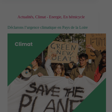
Actualités
,
Climat - Energie
,
En hémicycle
Déclarons l’urgence climatique en Pays de la Loire