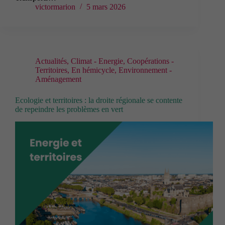
victormarion
5 mars 2026
Actualités
,
Climat - Energie
,
Coopérations -
Territoires
,
En hémicycle
,
Environnement -
Aménagement
Ecologie et territoires : la droite régionale se contente
de repeindre les problèmes en vert