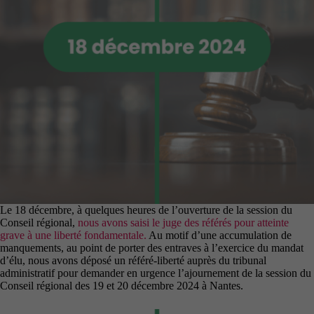
Cookies
fonctionnels
Ces cookies
techniques
permettent la
navigation
dans le site.
En
particulier
sauvegarder
vos
préférences
en matière de
cookies.
Le 18 décembre, à quelques heures de l’ouverture de la session du
Conseil régional,
nous avons saisi le juge des référés pour atteinte
Contenus
grave à une liberté fondamentale.
Au motif d’une accumulation de
externes
manquements, au point de porter des entraves à l’exercice du mandat
Ces cookies
d’élu, nous avons déposé un référé-liberté auprès du tribunal
sont
administratif pour demander en urgence l’ajournement de la session du
nécessaires si
Conseil régional des 19 et 20 décembre 2024 à Nantes.
vous
souhaitez que