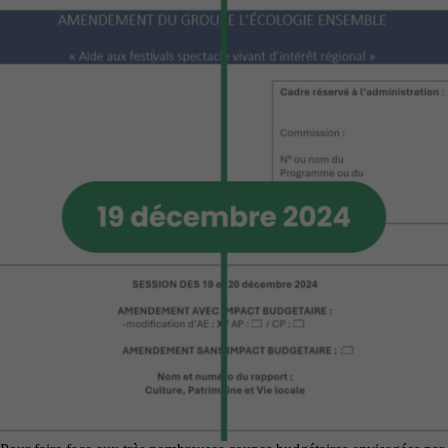
les contenus
externes à
notre site
s'affichent
(vidéos,
documents...)