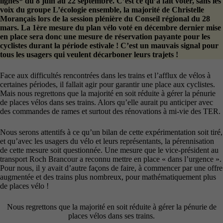
lignes* du 8 juin au 22 septembre. C’est ce qu’a fait voter, sans les
voix du groupe L’écologie ensemble, la majorité de Christelle
Morançais lors de la session plénière du Conseil régional du 28
mars. La 1ère mesure du plan vélo voté en décembre dernier mise
en place sera donc une mesure de réservation payante pour les
cyclistes durant la période estivale ! C’est un mauvais signal pour
tous les usagers qui veulent décarboner leurs trajets !
Face aux difficultés rencontrées dans les trains et l’afflux de vélos à
certaines périodes, il fallait agir pour garantir une place aux cyclistes.
Mais nous regrettons que la majorité en soit réduite à gérer la pénurie
de places vélos dans ses trains. Alors qu’elle aurait pu anticiper avec
des commandes de rames et surtout des rénovations à mi-vie des TER.
Nous serons attentifs à ce qu’un bilan de cette expérimentation soit tiré,
et qu’avec les usagers du vélo et leurs représentants, la pérennisation
de cette mesure soit questionnée. Une mesure que le vice-président au
transport Roch Brancour a reconnu mettre en place « dans l’urgence ».
Pour nous, il y avait d’autre façons de faire, à commencer par une offre
augmentée et des trains plus nombreux, pour mathématiquement plus
de places vélo !
Nous regrettons que la majorité en soit réduite à gérer la pénurie de
places vélos dans ses trains.