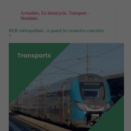
Actualités
,
En hémicycle
,
Transport -
Mobilités
RER métropolitain : à quand les avancées concrètes
?