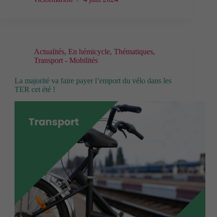
Actualités
,
En hémicycle
,
Thématiques
,
Cookies
Transport - Mobilités
fonctionnels
Ces cookies
techniques
La majorité va faire payer l’emport du vélo dans les
permettent la
TER cet été !
navigation
dans le site.
En
particulier
sauvegarder
vos
préférences
en matière de
cookies.
Contenus
externes
Ces cookies