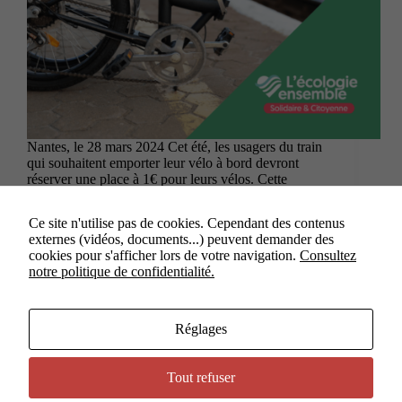
sont
nécessaires si
vous
souhaitez que
les contenus
externes à
notre site
s'affichent
(vidéos,
Nantes, le 28 mars 2024 Cet été, les usagers du train
documents...)
qui souhaitent emporter leur vélo à bord devront
réserver une place à 1€ pour leurs vélos. Cette
mesure concernera les non-abonnés et aura cours sur
certaines lignes* du 8…
Ce site n'utilise pas de cookies. Cependant des contenus
3 avril 2024
externes (vidéos, documents...) peuvent demander des
cookies pour s'afficher lors de votre navigation.
Consultez
notre politique de confidentialité.
Réglages
SUIVANT
Tout refuser