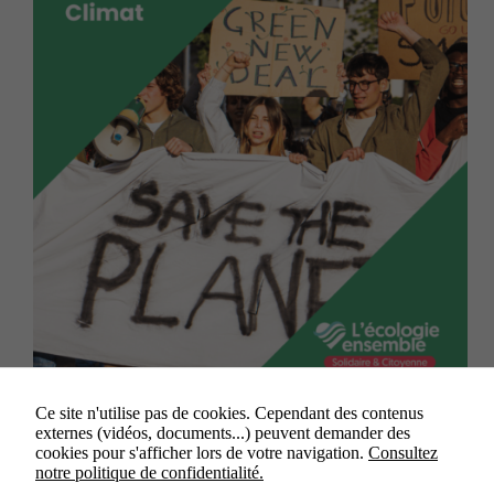
Lors de la session du Conseil régional du 24 mars
Ce site n'utilise pas de cookies. Cependant des contenus
2022, William Aucant a porté un vœu pour le groupe
externes (vidéos, documents...) peuvent demander des
L’écologie ensemble afin que l’assemblée régionale
cookies pour s'afficher lors de votre navigation.
Consultez
reconnaisse l’urgence climatique. Il s’agissait
notre politique de confidentialité.
d’envoyer un signal fort sur la mobilisation de