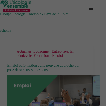
Passer
au
contenu
Groupe Ecologie Ensemble - Pays de la Loire
schéma
Actualités
,
Economie - Entreprises
,
En
hémicycle
,
Formation - Emploi
Emploi et formation : une nouvelle approche qui
pose de sérieuses questions