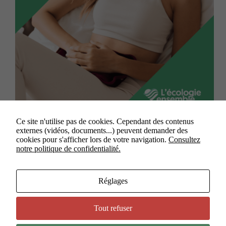
Ce site n'utilise pas de cookies. Cependant des contenus
Nantes, le 19 octobre 2023 Los de la session du
externes (vidéos, documents...) peuvent demander des
Conseil régional du 19 octobre, Gaëlle Rougeron est
cookies pour s'afficher lors de votre navigation.
Consultez
revenue sur la prime exceptionnelle de pouvoir
notre politique de confidentialité.
d’achat à destination des agents. Si nous saluons
cette proposition de la majorité, nous avons…
victormarion
24 octobre 2023
Réglages
Tout refuser