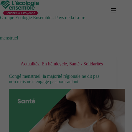
Passer
au
contenu
Groupe Ecologie Ensemble - Pays de la Loire
menstruel
Actualités
,
En hémicycle
,
Santé - Solidarités
Congé menstruel, la majorité régionale ne dit pas
non mais ne s’engage pas pour autant