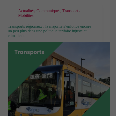
Actualités
,
Communiqués
,
Transport -
Mobilités
Transports régionaux : la majorité s’enfonce encore
un peu plus dans une politique tarifaire injuste et
climaticide