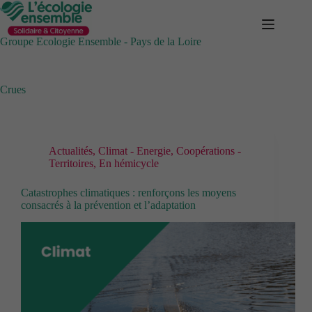
Passer
au
contenu
Groupe Ecologie Ensemble - Pays de la Loire
Crues
Actualités
,
Climat - Energie
,
Coopérations -
Territoires
,
En hémicycle
Catastrophes climatiques : renforçons les moyens
consacrés à la prévention et l’adaptation