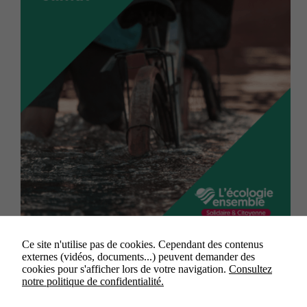
Nantes, le 18 février 2026 Depuis plusieurs
Ce site n'utilise pas de cookies. Cependant des contenus
semaines, une partie de la France dont les Pays de la
externes (vidéos, documents...) peuvent demander des
Loire subissent des précipitations continues ayant
cookies pour s'afficher lors de votre navigation.
Consultez
accéléré le gonflement des nappes phréatiques et des
notre politique de confidentialité.
crues exceptionnelles. Alors que le département de
Maine-et-Loire…