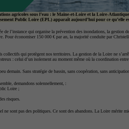
tations agricoles sous l’eau : le Maine-et-Loire et la Loire-Atlanti
issement Public Loire (EPL) apparaît aujourd’hui pour ce qu’elle est
ée de l’instance qui organise la prévention des inondations, la gestion d
loire. Pour économiser 150 000 € par an, la majorité conduite par Christ
 collectifs qui protègent nos territoires. La gestion de la Loire ne s’arr
sastreux : celui d’un isolement au moment même où la coordination entre t
peu demain. Sans stratégie de bassin, sans coopération, sans anticipatio
nsemble, demandons solennellement, :
lic Loire ;
des risques.
ionnel ne sont pas des politiques. Ce sont des abandons. La Loire mérite