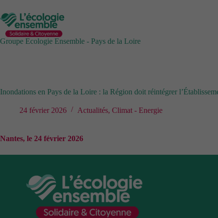
Passer
au
contenu
Groupe Ecologie Ensemble - Pays de la Loire
Inondations en Pays de la Loire : la Région doit réintégrer l’Établissem
24 février 2026
Actualités
,
Climat - Energie
Nantes, le 24 février 2026