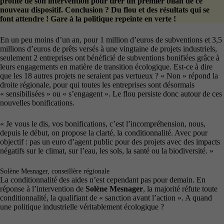
profité de son intervention pour tirer un premier bilan de ce
nouveau dispositif. Conclusion ? Du flou et des résultats qui se
font attendre ! Gare à la politique repeinte en verte !
En un peu moins d’un an, pour 1 million d’euros de subventions et 3,5
millions d’euros de prêts versés à une vingtaine de projets industriels,
seulement 2 entreprises ont bénéficié de subventions bonifiées grâce à
leurs engagements en matière de transition écologique. Est-ce à dire
que les 18 autres projets ne seraient pas vertueux ? « Non » répond la
droite régionale, pour qui toutes les entreprises sont désormais
« sensibilisées » ou « s’engagent ». Le flou persiste donc autour de ces
nouvelles bonifications.
« Je vous le dis, vos bonifications, c’est l’incompréhension, nous,
depuis le début, on propose la clarté, la conditionnalité. Avec pour
objectif : pas un euro d’agent public pour des projets avec des impacts
négatifs sur le climat, sur l’eau, les sols, la santé ou la biodiversité. »
Solène Mesnager, conseillère régionale
La conditionnalité des aides n’est cependant pas pour demain. En
réponse à l’intervention de
Solène Mesnager
, la majorité réfute toute
conditionnalité, la qualifiant de « sanction avant l’action ». A quand
une politique industrielle véritablement écologique ?