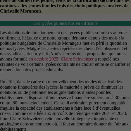
dédié au soutien des jeunes, refus de la tarification sociale dans les
cantines… les jeunes font les frais des choix politiques austères de
Christelle Morançais.
Les lycées publics mis en difficulté
Les dotations de fonctionnement des lycées publics soumises au vote
confirment, hélas, ce que notre groupe dénonce depuis des mois : la
politique budgétaire de Christelle Morançais met en péril le quotidien
de nos lycées. Malgré les alertes répétées des chefs d’établissement et
des syndicats, rien n’y fait. Après le refus de la proposition que nous
avions formulé
en octobre 2025
,
Claire Schweitzer
a rappelé nos
craintes de voir certains lycées contraints de choisir entre se chauffer et
mener à bien des projets éducatifs.
En effet, dans le cadre du renouvellement des modes de calcul des
dotations financières des lycées, la majorité a prévu de diminuer les
dotations ou de plafonner les augmentations d’aides pour les
établissements disposant d’une réserve financière supérieure à 30 jours
contre 60 jours actuellement. Ce seuil arbitraire, purement comptable,
fragilise la capacité des établissements à faire face à d’éventuelles
crises, comme celle liée aux surcoûts de l’énergie entre 2021 et 2023.
Pour Claire Schweitzer, cette nouvelle stratégie est inquiétante et
anxiogène dans un contexte où, il faut au contraire donner de l’air aux
établissements.