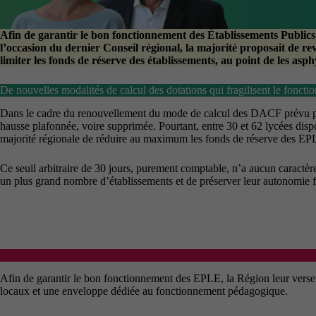
Afin de garantir le bon fonctionnement des Établissements Publi
l’occasion du dernier Conseil régional, la majorité proposait de re
limiter les fonds de réserve des établissements
, au point de les asp
De nouvelles modalités de calcul des dotations qui fragilisent le fonct
Dans le cadre du renouvellement du mode de calcul des DACF prévu pour 
hausse plafonnée, voire supprimée. Pourtant, entre 30 et 62 lycées dispo
majorité régionale de réduire au maximum les fonds de réserve des EPLE 
Ce seuil arbitraire de 30 jours, purement comptable, n’a aucun caractèr
un plus grand nombre d’établissements et de préserver leur autonomie f
Afin de garantir le bon fonctionnement des EPLE, la Région leur verse
locaux et une enveloppe dédiée au fonctionnement pédagogique.