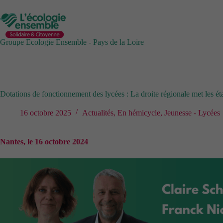
Passer
au
contenu
Groupe Ecologie Ensemble - Pays de la Loire
Dotations de fonctionnement des lycées : La droite régionale met les ét
16 octobre 2025
Actualités
,
En hémicycle
,
Jeunesse - Lycées
Nantes, le 16 octobre 2024