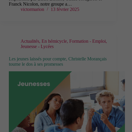
Franck Nicolon, notre groupe a…
victormarion
13 février 2025
Actualités
,
En hémicycle
,
Formation - Emploi
,
Jeunesse - Lycées
Les jeunes laissés pour compte, Christelle Morançais
tourne le dos à ses promesses