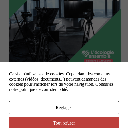
Nantes, le 8 juillet 2024 Vendredi dernier, la
Ce site n'utilise pas de cookies. Cependant des contenus
commission permanente du Conseil régional a
externes (vidéos, documents...) peuvent demander des
renouvelé son soutien financier aux télévisions
cookies pour s'afficher lors de votre navigation.
Consultez
locales. Malgré un soutien affirmé depuis 2012,
notre politique de confidentialité.
France 3 Pays de la Loire manque cette fois à
l’appel. La majorité…
victormarion
8 juillet 2024
Réglages
Tout refuser