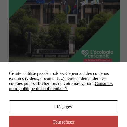
Nantes, le 19 octobre 2023 La session plénière du
Ce site n'utilise pas de cookies. Cependant des contenus
Conseil régional d’octobre est traditionnellement
externes (vidéos, documents...) peuvent demander des
consacrée à la présentation des orientations
cookies pour s'afficher lors de votre navigation.
Consultez
budgétaires de la majorité en place. Elle s’est avant
notre politique de confidentialité.
tout tenue dans un contexte très lourd, quelques jours
après l’assassinat…
24 octobre 2023
Réglages
Tout refuser