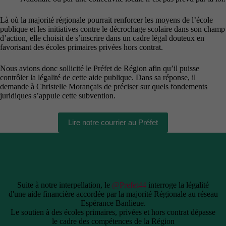
Là où la majorité régionale pourrait renforcer les moyens de l’école
publique et les initiatives contre le décrochage scolaire dans son champ
d’action, elle choisit de s’inscrire dans un cadre légal douteux en
favorisant des écoles primaires privées hors contrat.
Nous avions donc sollicité le Préfet de Région afin qu’il puisse
contrôler la légalité de cette aide publique. Dans sa réponse, il
demande à Christelle Morançais de préciser sur quels fondements
juridiques s’appuie cette subvention.
Lire notre courrier au Préfet
Suite à notre interpellation, le
@Prefet44
interroge la légalité
d'une aide financière accordée par la majorité Régionale au réseau
Espérance Banlieue.
Le soutien à des écoles primaires, privées et hors contrat dépasse
le cadre des compétences de la Région