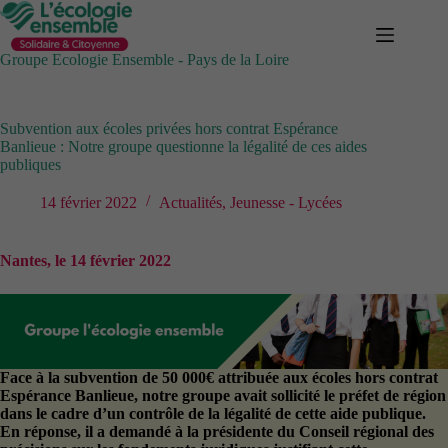
Passer
au
contenu
Groupe Ecologie Ensemble - Pays de la Loire
Subvention aux écoles privées hors contrat Espérance
Banlieue : Notre groupe questionne la légalité de ces aides
publiques
14 février 2022
Actualités
,
Jeunesse - Lycées
Nantes, le 14 février 2022
Face à la subvention de 50 000€ attribuée aux écoles hors contrat
Espérance Banlieue, notre groupe avait sollicité le préfet de région
dans le cadre d’un contrôle de la légalité de cette aide publique.
En réponse, il a demandé à la présidente du Conseil régional des