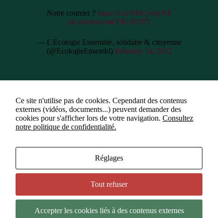
Notre courrier ?
https://t.co/PieCyxbyNF
pic.twitter.com/YIGTit7l72
— L'Ecologie Ensemble, solidaire & citoyenne
(@EcologieEnsembl)
February 14, 2022
Ce site n'utilise pas de cookies. Cependant des contenus
externes (vidéos, documents...) peuvent demander des
cookies pour s'afficher lors de votre navigation.
Consultez
notre politique de confidentialité.
Étiquettes
#
Angers
#
Espérance Banlieue
#
Le Mans
Réglages
#
Lucie Etonno
#
Matthieu Orphelin
Tout refuser
Accepter les cookies liés à des contenus externes
Copyright © 2026 - Thème WordPress par
NOUS - Ouvert,