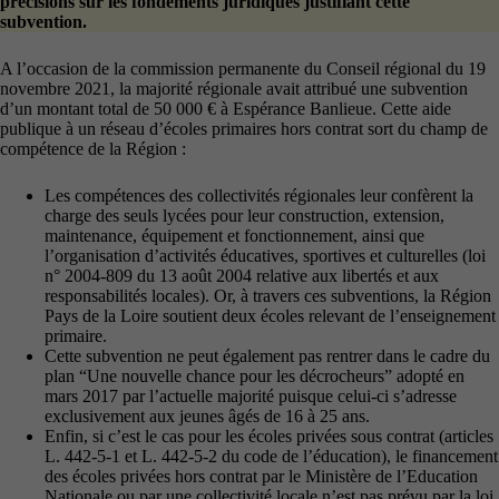
précisions sur les fondements juridiques justifiant cette
subvention.
A l’occasion de la commission permanente du Conseil régional du 19
novembre 2021, la majorité régionale avait attribué une subvention
d’un montant total de 50 000 € à Espérance Banlieue. Cette aide
publique à un réseau d’écoles primaires hors contrat sort du champ de
compétence de la Région :
Les compétences des collectivités régionales leur confèrent la
charge des seuls lycées pour leur construction, extension,
maintenance, équipement et fonctionnement, ainsi que
l’organisation d’activités éducatives, sportives et culturelles (loi
n° 2004-809 du 13 août 2004 relative aux libertés et aux
responsabilités locales). Or, à travers ces subventions, la Région
Pays de la Loire soutient deux écoles relevant de l’enseignement
primaire.
Cette subvention ne peut également pas rentrer dans le cadre du
plan “Une nouvelle chance pour les décrocheurs” adopté en
mars 2017 par l’actuelle majorité puisque celui-ci s’adresse
exclusivement aux jeunes âgés de 16 à 25 ans.
Enfin, si c’est le cas pour les écoles privées sous contrat (articles
L. 442-5-1 et L. 442-5-2 du code de l’éducation), le financement
des écoles privées hors contrat par le Ministère de l’Education
Nationale ou par une collectivité locale n’est pas prévu par la loi.