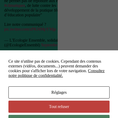
ne permet pas de répondre aux enjeux
#climatiques
, de lutte contre les
#VSS
, de
développement de la pratique féminine ou
d’éducation populaire"
Lire notre communiqué ?
pic.twitter.com/zPKHMpYMjp
— L'Ecologie Ensemble, solidaire & citoyenne
(@EcologieEnsembl)
September 22, 2022
Ce site n'utilise pas de cookies. Cependant des contenus
externes (vidéos, documents...) peuvent demander des
cookies pour s'afficher lors de votre navigation.
Consultez
notre politique de confidentialité.
Étiquettes
#
Conférence régionale du sport
#
Franck Nicolon
Réglages
#
Projet sportif
Tout refuser