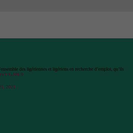
ensemble des ligériennes et ligériens en recherche d’emploi, qu’ils
m/zvYtGJi8L9
21, 2021