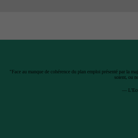
"Face au manque de cohérence du plan emploi présenté par la majori
soient, ou n
— L'Eco