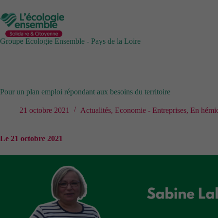
Passer
au
contenu
Groupe Ecologie Ensemble - Pays de la Loire
Pour un plan emploi répondant aux besoins du territoire
21 octobre 2021
Actualités
,
Economie - Entreprises
,
En hémi
Le 21 octobre 2021