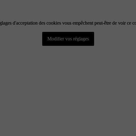
glages d'acceptation des cookies vous empêchent peut-être de voir ce c
glages d'acceptation des cookies vous empêchent peut-être de voir ce c
Modifier vos réglages
Modifier vos réglages