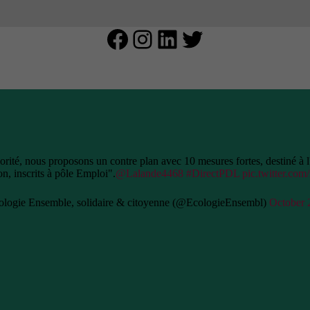
Facebook
Instagram
LinkedIn
Twitter
té, nous proposons un contre plan avec 10 mesures fortes, destiné à l'
on, inscrits à pôle Emploi".
@Lalande4468
#DirectPDL
pic.twitter.co
logie Ensemble, solidaire & citoyenne (@EcologieEnsembl)
October 