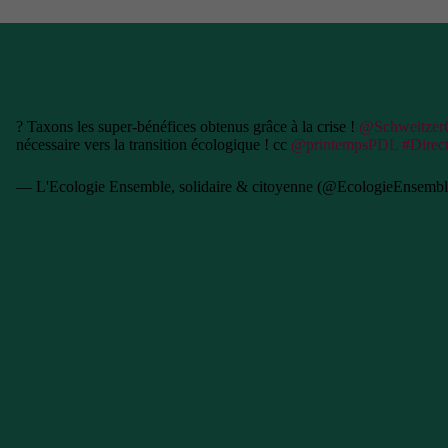
? Taxons les super-bénéfices obtenus grâce à la crise !
@SchweitzerC
nécessaire vers la transition écologique ! cc
@printempsPDL
#Dire
— L'Ecologie Ensemble, solidaire & citoyenne (@EcologieEnsemb