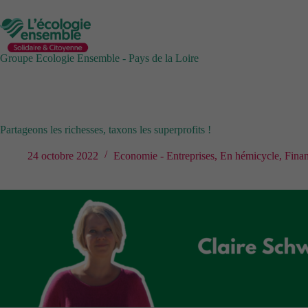
Passer
au
contenu
Groupe Ecologie Ensemble - Pays de la Loire
Partageons les richesses, taxons les superprofits !
24 octobre 2022
Economie - Entreprises
,
En hémicycle
,
Finan