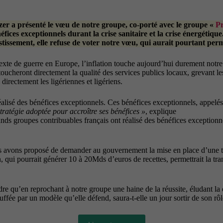
zer a présenté le vœu de notre groupe, co-porté avec le groupe «
Pr
éfices exceptionnels durant la crise sanitaire et la crise énergétiq
issement, elle refuse de voter notre vœu, qui aurait pourtant permi
ntexte de guerre en Europe, l’inflation touche aujourd’hui durement notr
toucheront directement la qualité des services publics locaux, grevant le
i directement les ligériennes et ligériens.
réalisé des bénéfices exceptionnels. Ces bénéfices exceptionnels, appelés
stratégie adoptée pour accroître ses bénéfices »
, explique
s groupes contribuables français ont réalisé des bénéfices exceptionn
vons proposé de demander au gouvernement la mise en place d’une taxat
ion, qui pourrait générer 10 à 20Mds d’euros de recettes, permettrait la tr
re qu’en reprochant à notre groupe une haine de la réussite, éludant la 
étouffée par un modèle qu’elle défend, saura-t-elle un jour sortir de son