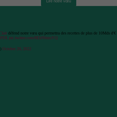
Lire notre vœu
lair
défend notre vœu qui permettra des recettes de plus de 10Mds d'€ po
ctPDL
pic.twitter.com/8EhNbtzuYQ
l)
October 20, 2022