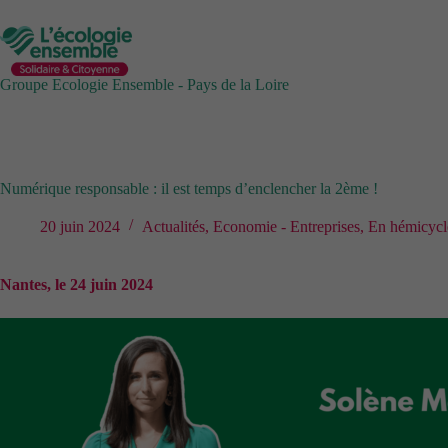
Passer
au
contenu
Groupe Ecologie Ensemble - Pays de la Loire
Numérique responsable : il est temps d’enclencher la 2ème !
20 juin 2024
Actualités
,
Economie - Entreprises
,
En hémicycl
Nantes, le 24 juin 2024