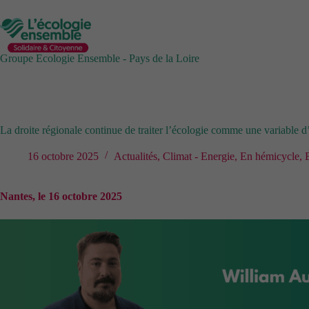
Passer
au
contenu
Groupe Ecologie Ensemble - Pays de la Loire
La droite régionale continue de traiter l’écologie comme une variable d
16 octobre 2025
Actualités
,
Climat - Energie
,
En hémicycle
,
Nantes, le 16 octobre 2025