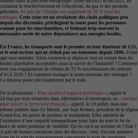
familles dans la précarité énergétique. Entre mi-2021 et mi-2022, en
cumulant le renchérissement de l’électricité, du gaz et des produits
pétroliers,
les prix de l’énergie ont augmenté de 28 % pour les
ménages
.
Cette crise est un révélateur des choix politiques pris
depuis des décennies, privilégiant la route pour les personnes
comme pour les marchandises, et freinant trop souvent la
nécessaire sortie de notre dépendance aux énergies fossiles.
En France, les transports sont le premier secteur émetteur de CO₂
et le seul secteur qui ne réduit pas ses émissions depuis 1990.
Il faut
agir sans attendre. Alors comment se déplacer tout en restant dans les
limites planétaires acceptables pour la survie de l’humanité ? Comment
tenir nos engagements de réduire de 55 % nos émissions de carbone
d’ici à 2030 ? Et comment soulager le porte-monnaie des ménages ?
La réponse passe nécessairement par le train.
De la déclaration
« Pour un état d’urgence ferroviaire »
,
signée le
24 mai par trois sénateurs dans
Alternatives économiques
, au
« sursaut
pour sauver le ferroviaire français »
appelé, le 19 juillet, dans une
tribune publiée dans
Le Monde
, par Jean Rottner, président de la région
Grand-Est, les prises de position se multiplient. Elles attestent de
l’existence d’une majorité transpartisane pour faire du train le fer de
lance de notre politique de mobilité. Qu’en est-il au sommet de l’Etat ?
A part de bonnes intentions dans les discours : rien. Aucune annonce
forte de la part du gouvernement concernant le train du quotidien.