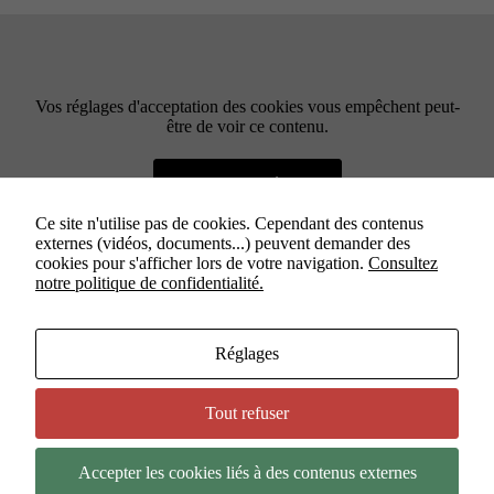
Vos réglages d'acceptation des cookies vous empêchent peut-
être de voir ce contenu.
Modifier vos réglages
Ce site n'utilise pas de cookies. Cependant des contenus
externes (vidéos, documents...) peuvent demander des
cookies pour s'afficher lors de votre navigation.
Consultez
notre politique de confidentialité.
Étiquettes
Réglages
#
Budget
#
Pascale Hameau
Tout refuser
Accepter les cookies liés à des contenus externes
Copyright © 2026 - Thème WordPress par
NOUS - Ouvert,