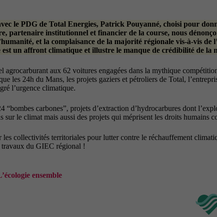
e avec le PDG de Total Energies, Patrick Pouyanné, choisi pour donn
, partenaire institutionnel et financier de la course, nous dénonço
l’humanité, et la complaisance de la majorité régionale vis-à-vis de 
t un affront climatique et illustre le manque de crédibilité de la ma
el agrocarburant aux 62 voitures engagées dans la mythique compétition
e les 24h du Mans, les projets gaziers et pétroliers de Total, l’entrepris
gré l’urgence climatique.
 “bombes carbones”, projets d’extraction d’hydrocarbures dont l’exploi
ris sur le climat mais aussi des projets qui méprisent les droits humai
les collectivités territoriales pour lutter contre le réchauffement climat
s travaux du GIEC régional !
L’écologie ensemble