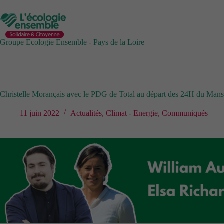
Passer
au
contenu
Groupe Ecologie Ensemble - Pays de la Loire
Christelle Morançais avec le PDG de Total au départ des 24H du Mans 
11 juin 2022
Actualités
,
Climat - Energie
,
Communiqués