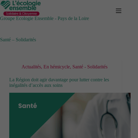
Passer
au
contenu
Groupe Ecologie Ensemble - Pays de la Loire
Santé – Solidarités
Actualités
,
En hémicycle
,
Santé - Solidarités
La Région doit agir davantage pour lutter contre les
inégalités d’accès aux soins