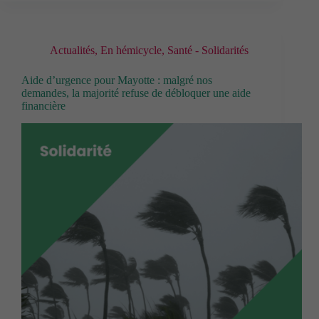
Actualités
,
En hémicycle
,
Santé - Solidarités
Aide d’urgence pour Mayotte : malgré nos
demandes, la majorité refuse de débloquer une aide
financière
Cookies
fonctionnels
Ces cookies
techniques
permettent la
navigation
dans le site.