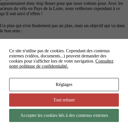
apparaissaient donc trop floues pour que nous votions pour. Avec les
acteurs du vélo en Pays de la Loire, nous veillerons cependant à ce
qu’il soit suivi d’effets !
Un plan qui n'est finalement pas un plan, mais un objectif qui va dans
le bon sens :
➡️ accompagner la hausse des pratiques vélo ?
#DirectPdL
pic.twitter.com/ppY5e8NA6q
Ce site n'utilise pas de cookies. Cependant des contenus
externes (vidéos, documents...) peuvent demander des
— L'Ecologie Ensemble, solidaire & citoyenne (@EcologieEnsembl)
cookies pour s'afficher lors de votre navigation.
Consultez
December 22, 2023
notre politique de confidentialité.
Étiquettes
Réglages
#
Lucie Etonno
#
Vélo
Tout refuser
Accepter les cookies liés à des contenus externes
Copyright © 2026 - Thème WordPress par
NOUS - Ouvert,
Utile et Simple
.