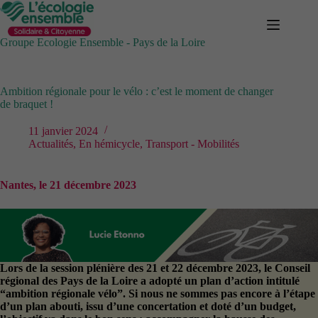
Passer
au
contenu
Groupe Ecologie Ensemble - Pays de la Loire
Ambition régionale pour le vélo : c’est le moment de changer
de braquet !
11 janvier 2024
Actualités
,
En hémicycle
,
Transport - Mobilités
Nantes, le 21 décembre 2023
Lors de la session plénière des 21 et 22 décembre 2023, le Conseil
régional des Pays de la Loire a adopté un plan d’action intitulé
“ambition régionale vélo”. Si nous ne sommes pas encore à l’étape
d’un plan abouti, issu d’une concertation et doté d’un budget,