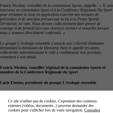
Franck Nicolon, conseiller de la commission Sports, rappelle :
« Je suis
intervenu en commission Sport et à la Conférence Régionale Du Sport
pour réclamer la mise en application concrète des mesures de
prévention et de sanction prévues par la loi et le Projet Sportif
Territorial, en vain. Nous devons collectivement faire preuve de
courage et de fermeté face aux violences sexistes et sexuelles lorsque
nous y sommes directement confrontés. »
Le groupe L’écologie ensemble s’associe aux collectifs féministes
demandant la démission de Monsieur Juret et appelle les autres
collectivités subventionnant le club à conditionner leur prochain
versement à son retrait.
Franck Nicolon, conseiller régional de la commission Sports et
membre de la Conférence Régionale du Sport
Lucie Etonno, présidente du groupe L’écologie ensemble
Ce site n'utilise pas de cookies. Cependant des contenus
externes (vidéos, documents...) peuvent demander des
cookies pour s'afficher lors de votre navigation.
Consultez