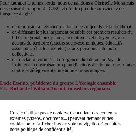
Pour rattraper le temps perdu, nous demandons à Christelle Morançais
de se saisir du rapport du GIEC et d’enfin prendre conscience de
l’urgence à agir :
en renonçant à négocier à la baisse les objectifs de la loi climat.
en diffusant le plus largement possible ces premiers résultats du
GIEC régional, aux jeunes, aux citoyens et citoyennes, aux
acteurs du territoire (acteurs socio-économiques, éducatifs,
associatifs, élus locaux, etc.) et aux personnels de notre
collectivité.
en déclarant enfin l’état d’urgence climatique en Pays de la
Loire et en construisant un plan d’actions à la hauteur pour lutter
contre le dérèglement climatique et nous adapter.
Lucie Etonno, présidente du groupe L’écologie ensemble
Elsa Richard et William Aucant, conseillers régionaux
Ce site n'utilise pas de cookies. Cependant des contenus
externes (vidéos, documents...) peuvent demander des
cookies pour s'afficher lors de votre navigation.
Consultez
notre politique de confidentialité.